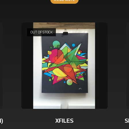
OUT OF STOCK
N)
XFILES
S