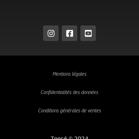
n
o
m
Mentions légales
Confidentialités des données
Conditions générales de ventes
Toncé © 2024